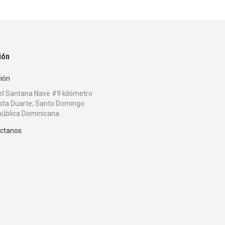
ión
ción
bel Santana Nave #9 kilómetro
sta Duarte, Santo Domingo
ública Dominicana
ctanos