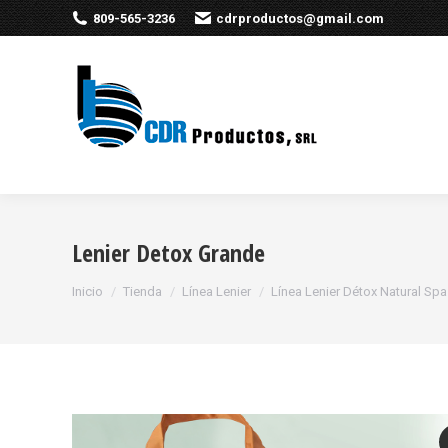
809-565-3236
cdrproductos@gmail.com
Lenier Detox Grande
Estás aquí:
Inicio
Tienda
Línea Lenier
Línea Lenier Détox Natural Spa