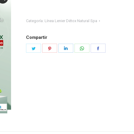
Categoría:
Línea Lenier Détox Natural Spa
Compartir
Share
Share
Share
Share
Share
on
on
on
on
on
Twitter
Pinterest
LinkedIn
WhatsApp
Facebook