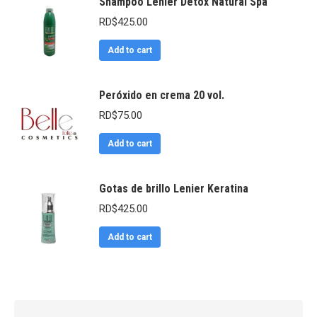
Shampoo Lenier Détox Natural Spa
RD$
425.00
Add to cart
Peróxido en crema 20 vol.
RD$
75.00
Add to cart
Gotas de brillo Lenier Keratina
RD$
425.00
Add to cart