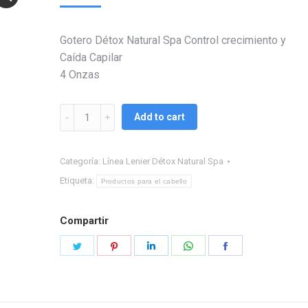
Gotero Détox Natural Spa Control crecimiento y
Caída Capilar
4 Onzas
Gotero
Add to cart
Lenier
Détox
Categoría:
Línea Lenier Détox Natural Spa
Natural
Spa
Etiqueta:
Productos para el cabello
quantity
Compartir
Share
Share
Share
Share
Share
on
on
on
on
on
Twitter
Pinterest
LinkedIn
WhatsApp
Facebook