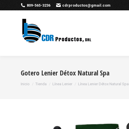
809-565-3236
cdrproductos@gmail.com
Gotero Lenier Détox Natural Spa
Estás aquí:
Inicio
Tienda
Línea Lenier
Línea Lenier Détox Natural Spa