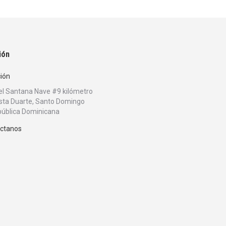
ión
ción
bel Santana Nave #9 kilómetro
sta Duarte, Santo Domingo
ública Dominicana
ctanos