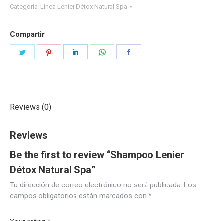
Categoría:
Línea Lenier Détox Natural Spa
Compartir
Share
Share
Share
Share
Share
on
on
on
on
on
Twitter
Pinterest
LinkedIn
WhatsApp
Facebook
Reviews (0)
Reviews
Be the first to review “Shampoo Lenier
Détox Natural Spa”
Tu dirección de correo electrónico no será publicada.
Los
campos obligatorios están marcados con
*