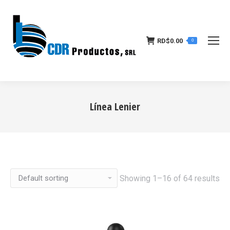
RD$
0.00
0
Línea Lenier
Estás aquí:
Showing 1–16 of 64 results