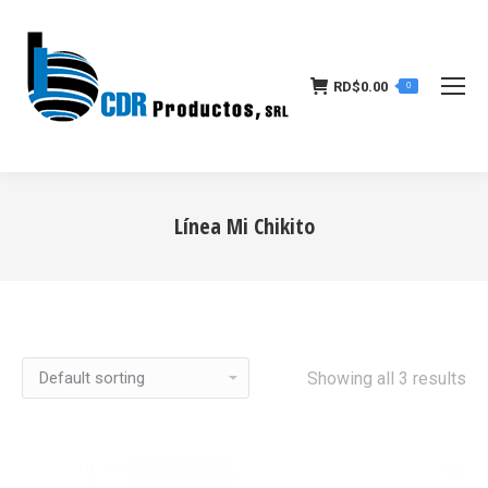
RD$
0.00
0
Línea Mi Chikito
Estás aquí:
Showing all 3 results