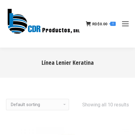
RD$
0.00
0
Línea Lenier Keratina
Estás aquí:
Showing all 10 results