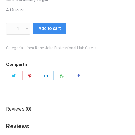
4 Onzas
Rose
Add to cart
Jolie
–
Categoría:
Línea Rose Jolie Professional Hair Care
Gota
Keratina
quantity
Compartir
Share
Share
Share
Share
Share
on
on
on
on
on
Twitter
Pinterest
LinkedIn
WhatsApp
Facebook
Reviews (0)
Reviews