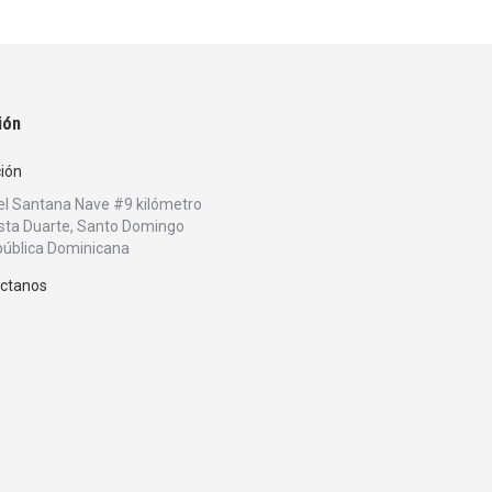
ión
ción
bel Santana Nave #9 kilómetro
sta Duarte, Santo Domingo
ública Dominicana
ctanos