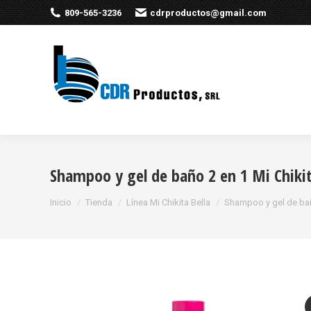
809-565-3236
cdrproductos@gmail.com
Shampoo y gel de baño 2 en 1 Mi Chikit
Estás aquí:
Inicio
Tienda
Línea Mi Chikita Bella
Shampoo y gel de baño