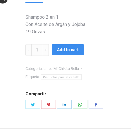
Shampoo 2 en 1
Con Aceite de Argán y Jojoba
19 Onzas
Shampoo
Add to cart
y
gel
Categoría:
Línea Mi Chikita Bella
de
baño
Etiqueta:
Productos para el cabello
2
en
Compartir
1
Share
Share
Share
Share
Share
Mi
on
on
on
on
on
Chikita
Bella
Twitter
Pinterest
LinkedIn
WhatsApp
Facebook
quantity