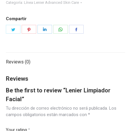
Categoría:
Línea Lenier Advanced Skin Care
Compartir
Share
Share
Share
Share
Share
on
on
on
on
on
Twitter
Pinterest
LinkedIn
WhatsApp
Facebook
Reviews (0)
Reviews
Be the first to review “Lenier Limpiador
Facial”
Tu dirección de correo electrónico no será publicada.
Los
campos obligatorios están marcados con
*
Your rating
*