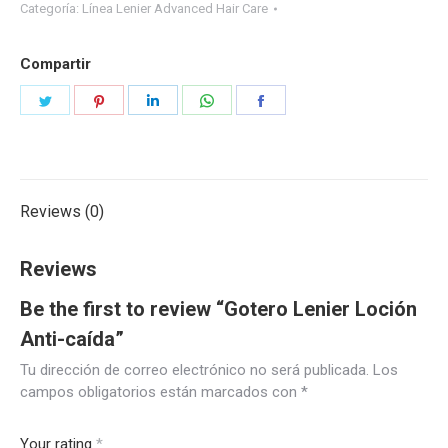
Categoría:
Línea Lenier Advanced Hair Care
Compartir
Share
Share
Share
Share
Share
on
on
on
on
on
Twitter
Pinterest
LinkedIn
WhatsApp
Facebook
Reviews (0)
Reviews
Be the first to review “Gotero Lenier Loción
Anti-caída”
Tu dirección de correo electrónico no será publicada.
Los
campos obligatorios están marcados con
*
Your rating
*