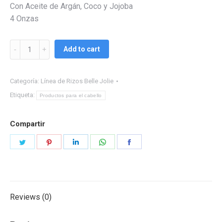
Con Aceite de Argán, Coco y Jojoba
4 Onzas
Fijador
Add to cart
de
Rizos
Categoría:
Línea de Rizos Belle Jolie
Belle
Jolie
Etiqueta:
Productos para el cabello
quantity
Compartir
Share
Share
Share
Share
Share
on
on
on
on
on
Twitter
Pinterest
LinkedIn
WhatsApp
Facebook
Reviews (0)