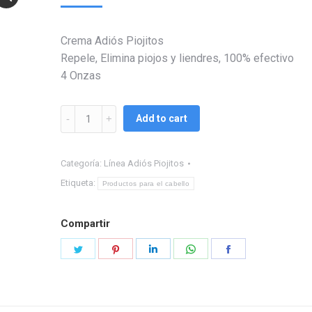
Crema Adiós Piojitos
Repele, Elimina piojos y liendres, 100% efectivo
4 Onzas
Crema
Add to cart
Adiós
Piojitos
Categoría:
Línea Adiós Piojitos
quantity
Etiqueta:
Productos para el cabello
Compartir
Share
Share
Share
Share
Share
on
on
on
on
on
Twitter
Pinterest
LinkedIn
WhatsApp
Facebook