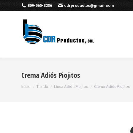
809-565-3236
cdrproductos@gmail.com
Crema Adiós Piojitos
Estás aquí:
Inicio
Tienda
Línea Adiós Piojitos
Crema Adiós Piojitos