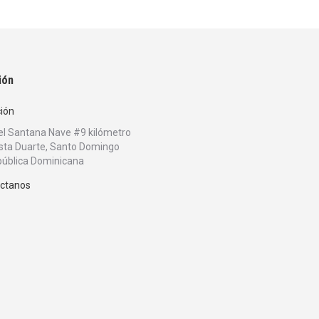
ión
ción
bel Santana Nave #9 kilómetro
sta Duarte, Santo Domingo
ública Dominicana
ctanos