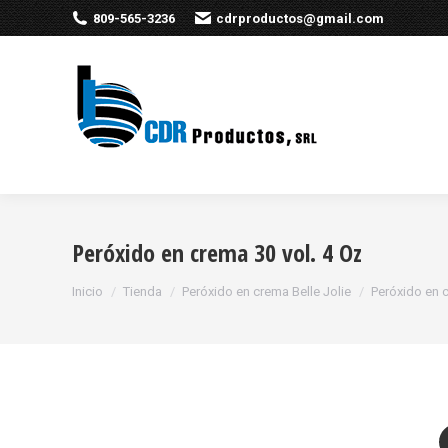
809-565-3236
cdrproductos@gmail.com
Peróxido en crema 30 vol. 4 Oz
Estás aquí:
Inicio
Tienda
Peróxido en crema Belle Jolie
Peróxido en c