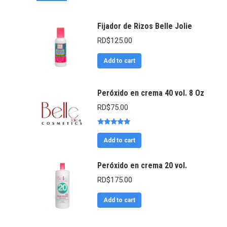
Fijador de Rizos Belle Jolie
RD$
125.00
Add to cart
Peróxido en crema 40 vol. 8 Oz
RD$
75.00
Rated
5.00
out of 5
Add to cart
Peróxido en crema 20 vol.
RD$
175.00
Add to cart