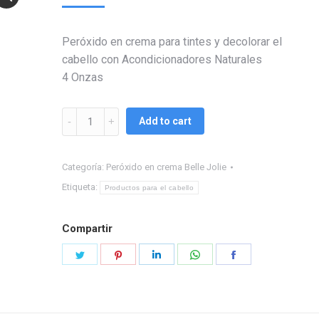
Peróxido en crema para tintes y decolorar el
cabello con Acondicionadores Naturales
4 Onzas
Peróxido
Add to cart
en
crema
Categoría:
Peróxido en crema Belle Jolie
30
vol.
Etiqueta:
Productos para el cabello
4
Oz
Compartir
quantity
Share
Share
Share
Share
Share
on
on
on
on
on
Twitter
Pinterest
LinkedIn
WhatsApp
Facebook