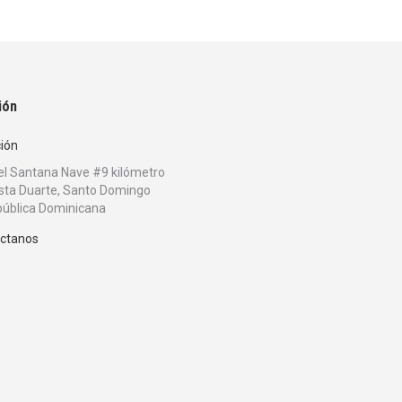
ión
ción
bel Santana Nave #9 kilómetro
sta Duarte, Santo Domingo
ública Dominicana
ctanos