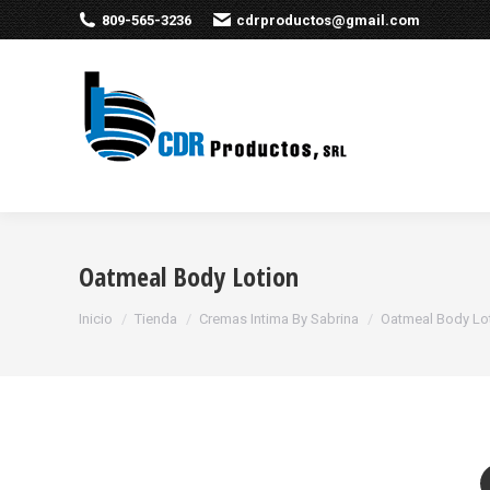
809-565-3236
cdrproductos@gmail.com
Oatmeal Body Lotion
Estás aquí:
Inicio
Tienda
Cremas Intima By Sabrina
Oatmeal Body Lo