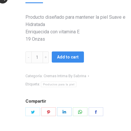
Producto diseñado para mantener la piel Suave e
Hidratada
Enriquecida con vitamina E
19 Onzas
Oatmeal
Add to cart
Body
Lotion
Categoría:
Cremas Intima By Sabrina
quantity
Etiqueta:
Productos para la piel
Compartir
Share
Share
Share
Share
Share
on
on
on
on
on
Twitter
Pinterest
LinkedIn
WhatsApp
Facebook