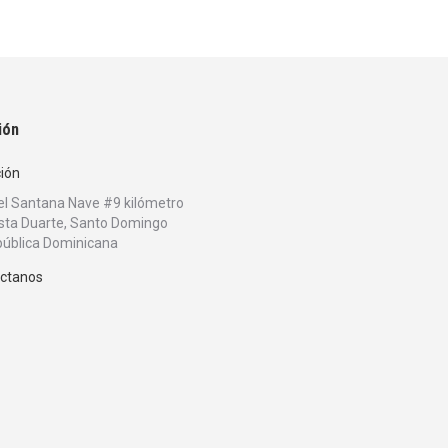
ión
ción
bel Santana Nave #9 kilómetro
sta Duarte, Santo Domingo
ública Dominicana
ctanos