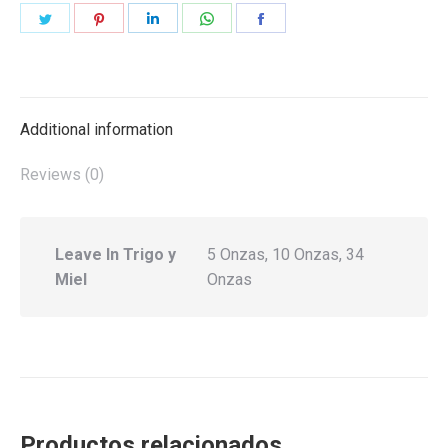
Share
Share
Share
Share
Share
on
on
on
on
on
Twitter
Pinterest
LinkedIn
WhatsApp
Facebook
Additional information
Reviews (0)
Leave In Trigo y
5 Onzas, 10 Onzas, 34
Miel
Onzas
Productos relacionados