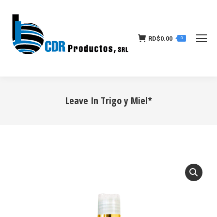
RD$
0.00
0
Leave In Trigo y Miel*
Estás aquí: