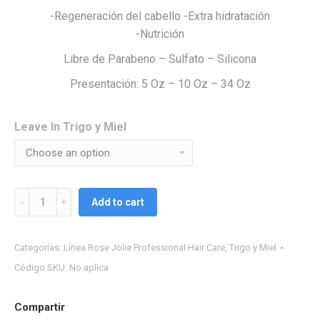
-Regeneración del cabello -Extra hidratación
-Nutrición
Libre de Parabeno – Sulfato – Silicona
Presentación: 5 Oz – 10 Oz – 34 Oz
Leave In Trigo y Miel
Leave
Add to cart
In
Trigo
Categorías:
Línea Rose Jolie Professional Hair Care
,
Trigo y Miel
y
Miel*
Código SKU:
No aplica
quantity
Compartir