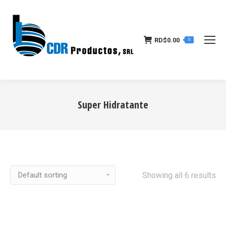
RD$
0.00
0
Super Hidratante
Estás aquí:
Showing all 6 results