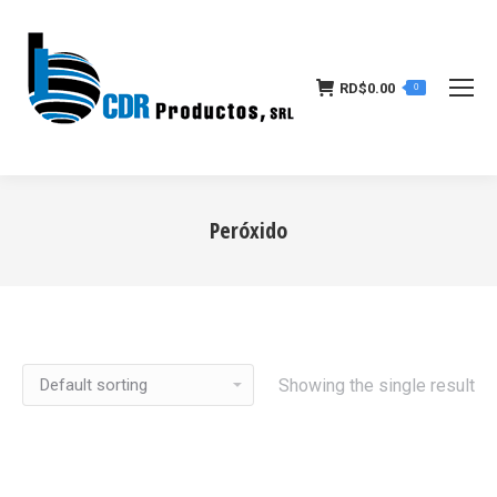
RD$
0.00
0
Peróxido
Estás aquí:
Showing the single result